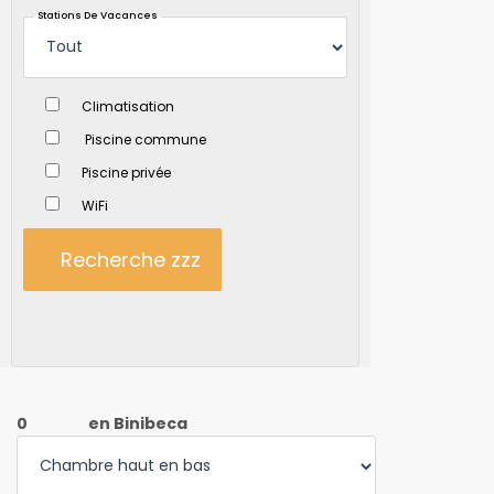
Stations De Vacances
Climatisation
Piscine commune
Piscine privée
WiFi
Recherche zzz
0
en Binibeca