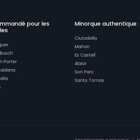
mmandé pour les
Minorque authentique
les
Ciutadella
quer
Mahon
 Bosch
Es Castell
n Porter
Alaior
Galdana
Son Parc
ella
Santo Tomas
n
Appartements a minorque
V