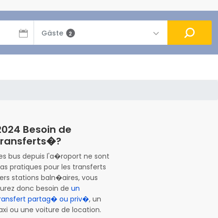
Gäste
2
2024 Besoin de
transferts�?
es bus depuis l'a�roport ne sont
as pratiques pour les transferts
ers stations baln�aires, vous
urez donc besoin de
un
ransfert partag� ou priv�
, un
axi ou une voiture de location.