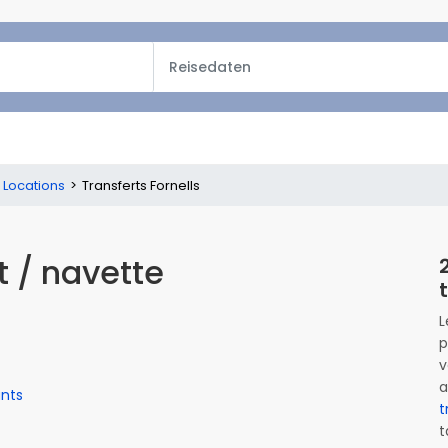
s Locations
Transferts Fornells
t / navette
L
p
v
a
ants
t
t