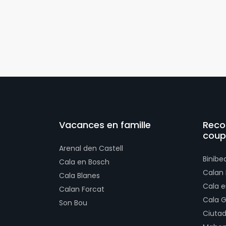
Vacances en famille
Reco
coup
Arenal den Castell
Binibe
Cala en Bosch
Calan
Cala Blanes
Cala e
Calan Forcat
Cala 
Son Bou
Ciutad